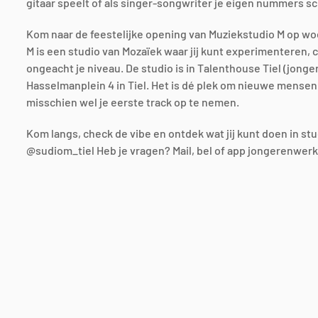
gitaar speelt of als singer-songwriter je eigen nummers sch
Kom naar de feestelijke opening van Muziekstudio M op woen
M is een studio van Mozaïek waar jij kunt experimenteren
ongeacht je niveau. De studio is in Talenthouse Tiel (jon
Hasselmanplein 4 in Tiel. Het is dé plek om nieuwe mensen
misschien wel je eerste track op te nemen.
Kom langs, check de vibe en ontdek wat jij kunt doen in st
@sudiom_tiel Heb je vragen? Mail, bel of app jongerenwer