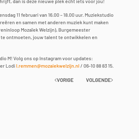
rijft, dan is deze nieuwe plek écht iets voor jou!
sdag 11 februari van 16.00 – 18.00 uur. Muziekstudio
, creëren en samen met anderen muziek kunt maken
gereninloop Mozaïek Welzijn), Burgemeester
 te ontmoeten, jouw talent te ontwikkelen en
udio M! Volg ons op Instagram voor updates:
ker Lodi
l.remmen@mozaiekwelzijn.nl
/ 06-10 88 83 15.
VORIGE
VOLGENDE