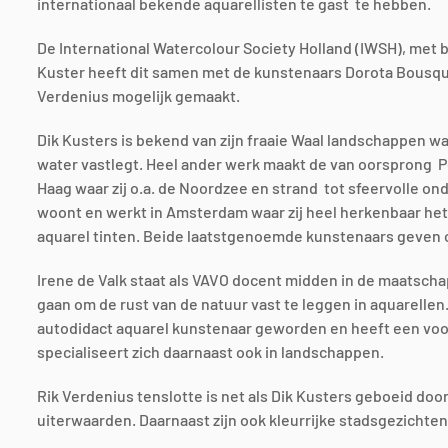
internationaal bekende aquarellisten te gast te hebben.
De International Watercolour Society Holland (IWSH), met
Kuster heeft dit samen met de kunstenaars Dorota Bousquet
Verdenius mogelijk gemaakt.
Dik Kusters is bekend van zijn fraaie Waal landschappen waa
water vastlegt. Heel ander werk maakt de van oorsprong P
Haag waar zij o.a. de Noordzee en strand tot sfeervolle o
woont en werkt in Amsterdam waar zij heel herkenbaar het
aquarel tinten. Beide laatstgenoemde kunstenaars geven 
Irene de Valk staat als VAVO docent midden in de maatschappi
gaan om de rust van de natuur vast te leggen in aquarellen. 
autodidact aquarel kunstenaar geworden en heeft een voo
specialiseert zich daarnaast ook in landschappen.
Rik Verdenius tenslotte is net als Dik Kusters geboeid do
uiterwaarden. Daarnaast zijn ook kleurrijke stadsgezichten