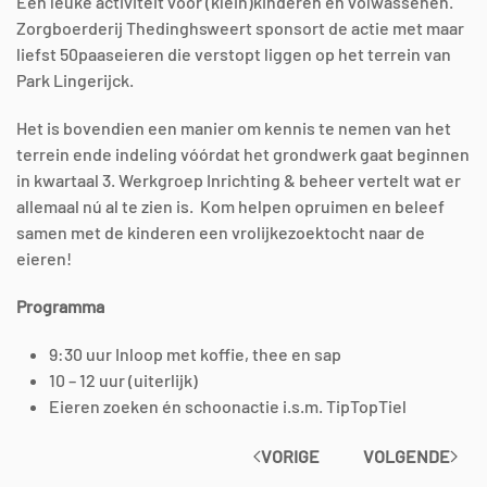
Een leuke activiteit voor (klein)kinderen en volwassenen.
Zorgboerderij Thedinghsweert sponsort de actie met maar
liefst 50paaseieren die verstopt liggen op het terrein van
Park Lingerijck.
Het is bovendien een manier om kennis te nemen van het
terrein ende indeling vóórdat het grondwerk gaat beginnen
in kwartaal 3. Werkgroep Inrichting & beheer vertelt wat er
allemaal nú al te zien is. Kom helpen opruimen en beleef
samen met de kinderen een vrolijkezoektocht naar de
eieren!
Programma
9:30 uur Inloop met koffie, thee en sap
10 – 12 uur (uiterlijk)
Eieren zoeken én schoonactie i.s.m. TipTopTiel
VORIGE
VOLGENDE