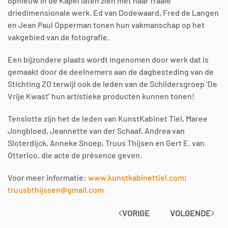
opnieuw in de Kapel laten zien met haar fraaie
driedimensionale werk. Ed van Dodewaard, Fred de Langen
en Jean Paul Opperman tonen hun vakmanschap op het
vakgebied van de fotografie.
Een bijzondere plaats wordt ingenomen door werk dat is
gemaakt door de deelnemers aan de dagbesteding van de
Stichting ZO terwijl ook de leden van de Schildersgroep ‘De
Vrije Kwast’ hun artistieke producten kunnen tonen!
Tenslotte zijn het de leden van KunstKabinet Tiel, Maree
Jongbloed, Jeannette van der Schaaf, Andrea van
Sloterdijck, Anneke Snoep, Truus Thijsen en Gert E. van
Otterloo, die acte de présence geven.
Voor meer informatie:
www.kunstkabinettiel.com
;
truusbthijssen@gmail.com
VORIGE
VOLGENDE